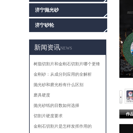
济宁抛光砂
济宁砂轮
新闻资讯
NEWS
树脂切割片和金刚石切割片哪个更锋
利
金刚砂：从成分到应用的全解析
抛光砂和磨光粉有什么区别
磨具硬度
抛光砂纸的目数如何选择
作
切割片硬度要求
金刚石切割片是怎样发挥作用的