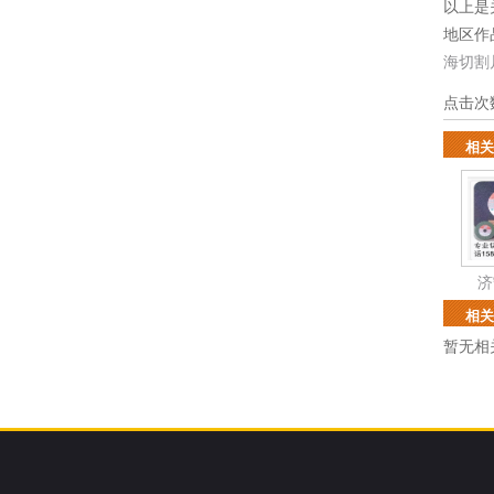
以上是
地区作
海切割
点击次
相关
济
相关
暂无相