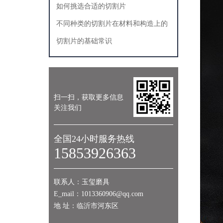
如何挑选合适的切割片
不同种类的切割片在材料和构造上的
差别
切割片的基础常识
扫一扫，获取更多信息
关注我们
全国24小时服务热线
15853926363
联系人：玉玺磨具
E_mail：1013360906@qq.com
地 址：临沂市河东区