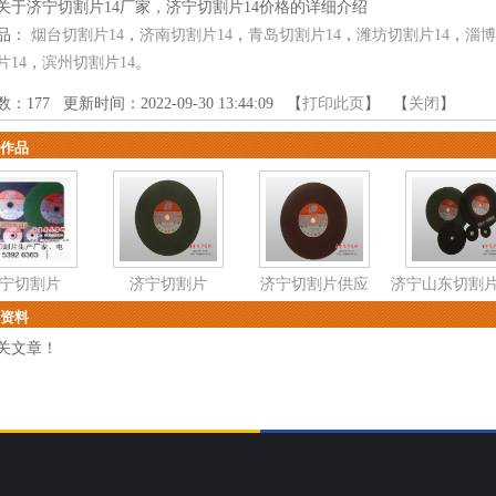
关于济宁切割片14厂家，济宁切割片14价格的详细介绍
品：
烟台切割片14
，
济南切割片14
，
青岛切割片14
，
潍坊切割片14
，
淄博
片14
，
滨州切割片14
。
数：
177
更新时间：2022-09-30 13:44:09 【
打印此页
】 【
关闭
】
作品
宁切割片
济宁切割片
济宁切割片供应
济宁山东切割
资料
关文章！