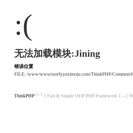
:(
无法加载模块:Jining
错误位置
FILE: /www/wwwroot/lyyuximoju.com/ThinkPHP/Common/f
3.1.3
ThinkPHP
{ Fast & Simple OOP PHP Framework } -- 