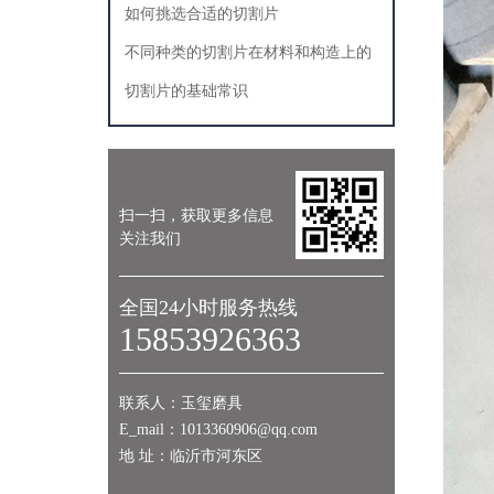
如何挑选合适的切割片
不同种类的切割片在材料和构造上的
差别
切割片的基础常识
扫一扫，获取更多信息
关注我们
全国24小时服务热线
15853926363
联系人：玉玺磨具
E_mail：1013360906@qq.com
地 址：临沂市河东区