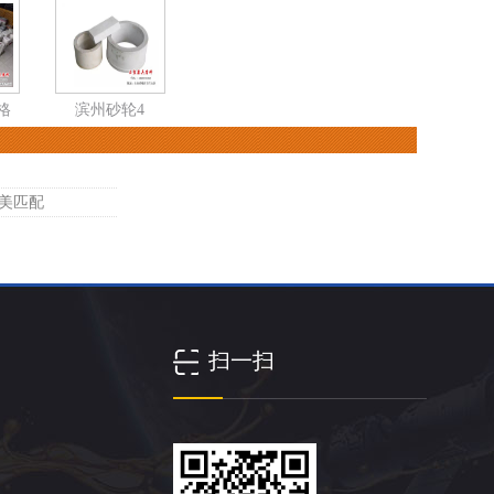
格
滨州砂轮4
美匹配
扫一扫