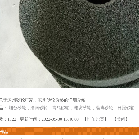
关于滨州砂轮厂家，滨州砂轮价格的详细介绍
品：
烟台砂轮
，
济南砂轮
，
青岛砂轮
，
潍坊砂轮
，
淄博砂轮
，
日照砂轮
，
数：
1122
更新时间：2022-09-30 13:46:09 【
打印此页
】 【
关闭
】
作品