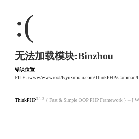
:(
无法加载模块:Binzhou
错误位置
FILE: /www/wwwroot/lyyuximoju.com/ThinkPHP/Common/f
3.1.3
ThinkPHP
{ Fast & Simple OOP PHP Framework } -- 